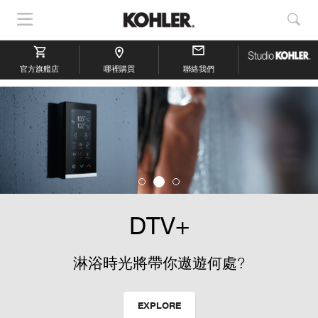
顯
顯
示
示
導
搜
官方旗艦店
航
哪裡購買
聯絡我們
索
DTV+
淋浴時光將帶你遨遊何處?
EXPLORE