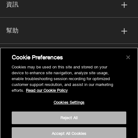
資訊
幫助
FOLLOW US
Cookie Preferences
Cookies may be used on this site and stored on your
device to enhance site navigation, analyze site usage,
enable troubleshooting session recording for optimized
customer support resolution, and assist in our marketing
efforts.
Read our Cookie Policy
隱私
Cookies Settings
Cookies Settings
法律聲明
Reject All
網站地圖
條款
Accept All Cookies
輔助調整