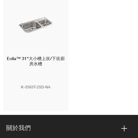
Eolia™
31"大小槽上崁/下崁廚
房水槽
K-3583T-2SD-NA
關於我們