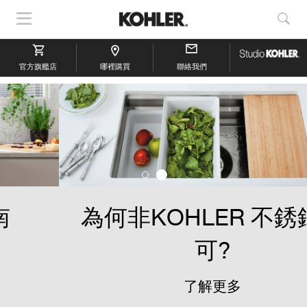
顯
顯
示
示
導
搜
官方旗艦店
航
哪裡購買
聯絡我們
索
為何非KOHLER 不銹鋼不
可?
了解更多