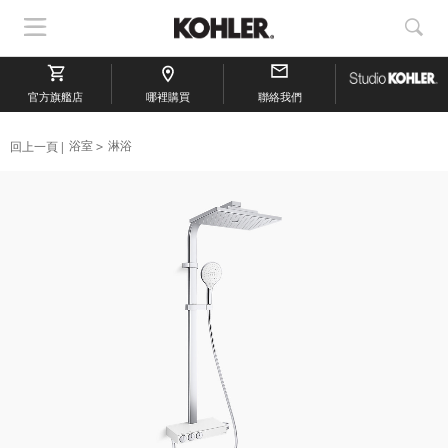
顯
顯
示
示
導
搜
官方旗艦店
航
哪裡購買
聯絡我們
索
回上一頁
浴室
淋浴