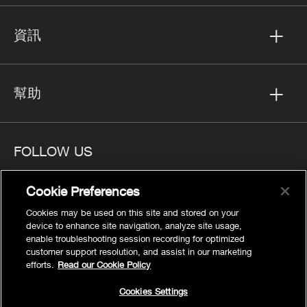
資訊
幫助
FOLLOW US
Cookie Preferences
Cookies may be used on this site and stored on your
device to enhance site navigation, analyze site usage,
隱私
enable troubleshooting session recording for optimized
Cookies Settings
customer support resolution, and assist in our marketing
efforts.
Read our Cookie Policy
法律聲明
網站地圖
Cookies Settings