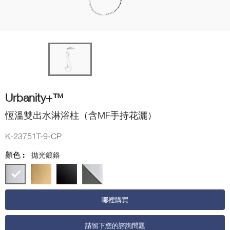
Urbanity+™
恆溫雙出水淋浴柱（含MF手持花灑）
K-23751T-9-CP
顏色 :
拋光鍍鉻
哪裡購買
請留下您的諮詢問題