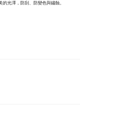
完美的光澤，防刮、防變色與鏽蝕。