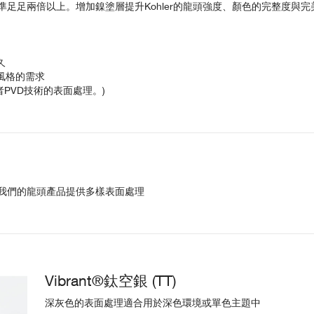
足足兩倍以上。增加鎳塗層提升Kohler的龍頭強度、顏色的完整度與
久
風格的需求
者PVD技術的表面處理。)
我們的龍頭產品提供多樣表面處理
Vibrant®鈦空銀 (TT)
深灰色的表面處理適合用於深色環境或單色主題中