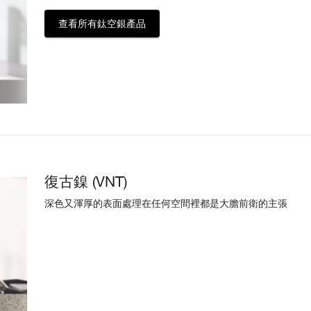
查看所有鈦空銀產品
復古鎳 (VNT)
深色又渾厚的表面處理在任何空間裡都是大膽前衛的主張