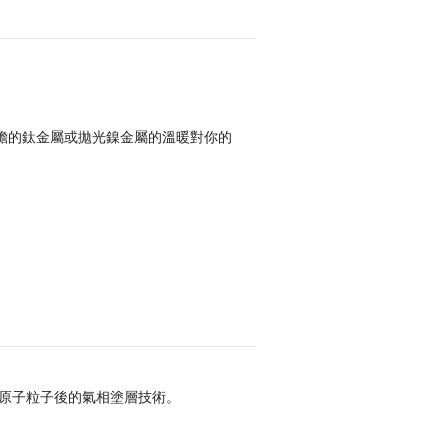
膽的鈦金屬或拋光鎳金屬的溫暖對你的
成原子粒子後的氣相塗層技術。