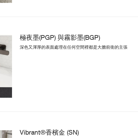
極夜墨(PGP) 與霧影墨(BGP)
深色又渾厚的表面處理在任何空間裡都是大膽前衛的主張
Vibrant®香檳金 (SN)