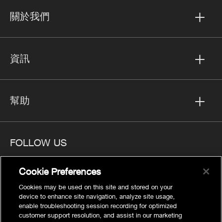
關於我們
資訊
幫助
FOLLOW US
Cookie Preferences
Cookies may be used on this site and stored on your
device to enhance site navigation, analyze site usage,
隱私
enable troubleshooting session recording for optimized
Cookies Settings
customer support resolution, and assist in our marketing