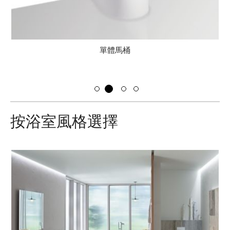
單體馬桶
按浴室風格選擇