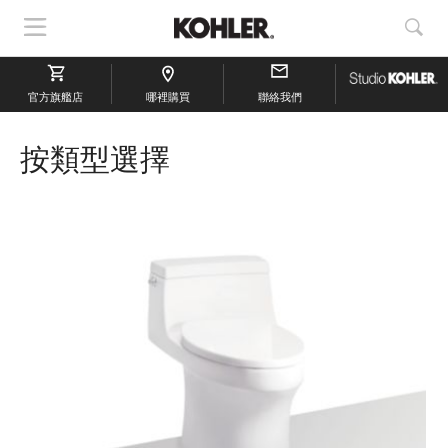
顯
顯
示
示
導
搜
官方旗艦店
航
哪裡購買
聯絡我們
索
按類型選擇