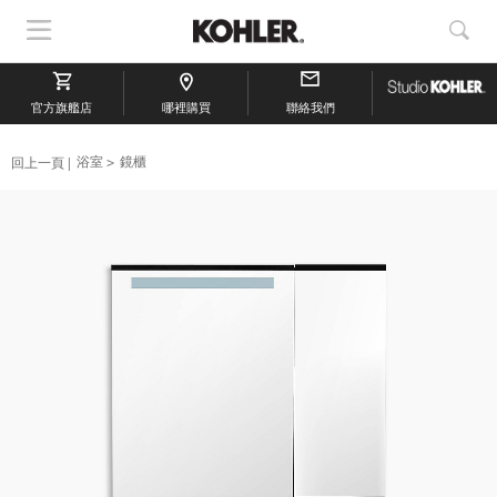
顯
顯
示
示
導
搜
官方旗艦店
航
哪裡購買
聯絡我們
索
回上一頁
浴室
鏡櫃