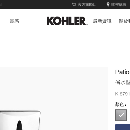
N
官方旗艦店
哪裡購買
靈感
最新資訊
關於
Pati
省水型
K-879
顏色 :