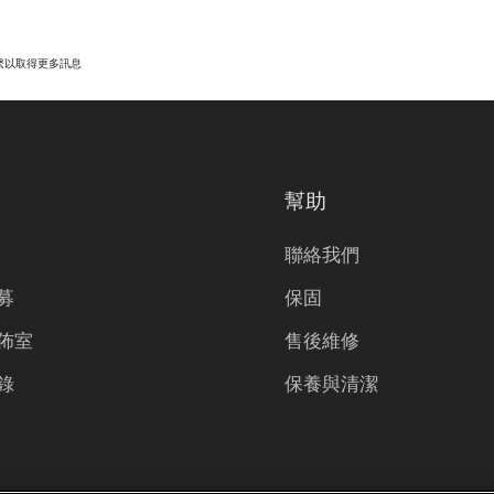
繫以取得更多訊息
幫助
聯絡我們
募
保固
佈室
售後維修
錄
保養與清潔