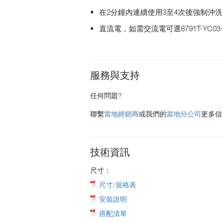
在2分鐘內連續使用3至4次後強制沖
直流電，如需交流電可選8791T-YC03-
服務與支持
任何問題?
聯繫
當地經銷商
或我們的
當地分公司
更多信
技術資訊
尺寸：
尺寸/規格表
安裝說明
搭配清單