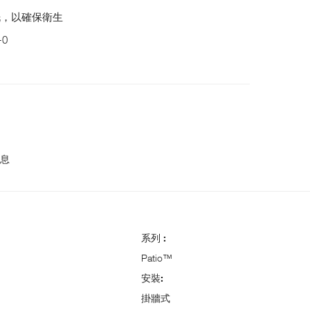
洗，以確保衛生
0
息
系列 :
Patio™
安裝:
掛牆式