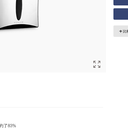
比
約了83%