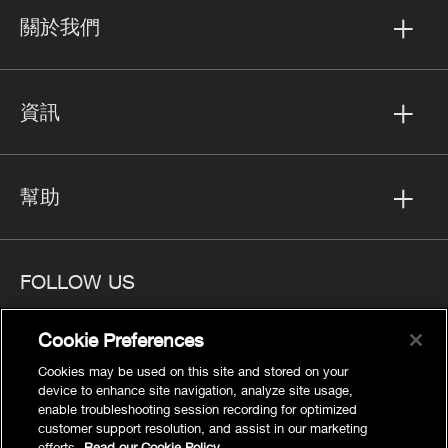
關於我們
資訊
幫助
FOLLOW US
Cookie Preferences
Cookies may be used on this site and stored on your
device to enhance site navigation, analyze site usage,
隱私
enable troubleshooting session recording for optimized
Cookies Settings
customer support resolution, and assist in our marketing
efforts.
Read our Cookie Policy