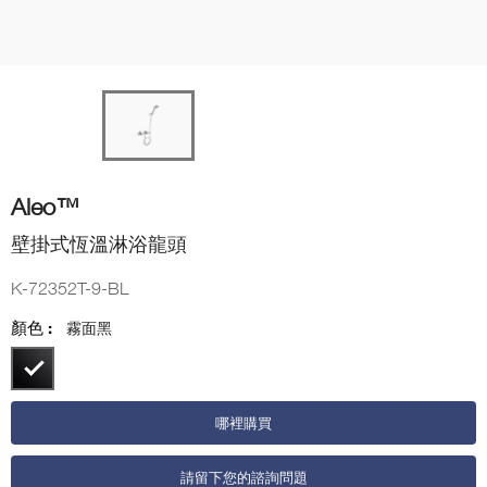
Aleo™
壁掛式恆溫淋浴龍頭
K-72352T-9-BL
顏色 :
霧面黑
哪裡購買
請留下您的諮詢問題