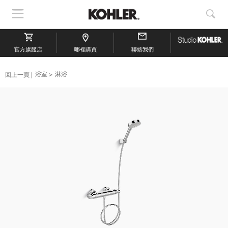
顯
顯
示
示
導
搜
官方旗艦店
航
哪裡購買
聯絡我們
索
回上一頁
浴室
淋浴