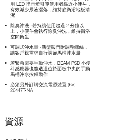
用 LED 指示燈引導使用者靠近小便斗，
有效減少尿液灑落，維持底衛浴地板清
潔
除臭沖洗 -若持續使用超過 2 分鐘以
上，小便斗會執行除臭沖洗，維持衛浴
空間衛生
可調式沖水量 -新型閥門附調整螺絲，
讓客戶視需求自行調節馬桶沖水量
若緊急需要手動沖水，BEAM PSD 小便
斗感應器也能透過位於面板中央的手動
馬桶沖水按鈕動作
必須另外訂購交流電源裝置 (5V)
26447T-NA
資源