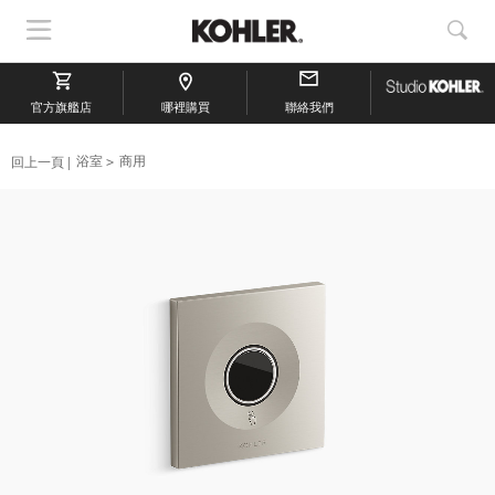
顯
顯
示
示
導
搜
官方旗艦店
航
哪裡購買
聯絡我們
索
回上一頁
浴室
商用