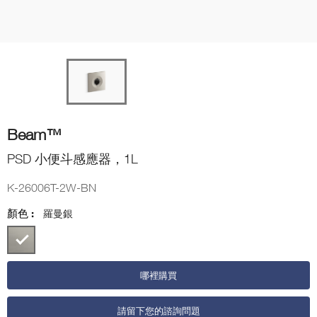
Beam™
PSD 小便斗感應器，1L
K-26006T-2W-BN
顏色 :
羅曼銀
哪裡購買
請留下您的諮詢問題