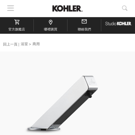
顯
顯
示
示
導
搜
官方旗艦店
航
哪裡購買
聯絡我們
索
回上一頁
浴室
商用