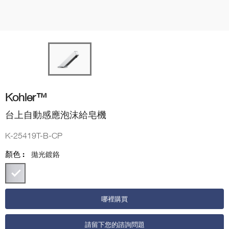
Kohler™
台上自動感應泡沫給皂機
K-25419T-B-CP
顏色 :
拋光鍍鉻
哪裡購買
請留下您的諮詢問題