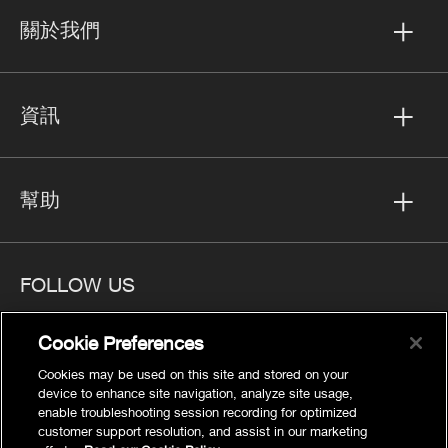
關於我們
資訊
幫助
FOLLOW US
Cookie Preferences
Cookies may be used on this site and stored on your
device to enhance site navigation, analyze site usage,
隱私
enable troubleshooting session recording for optimized
Cookies Settings
customer support resolution, and assist in our marketing