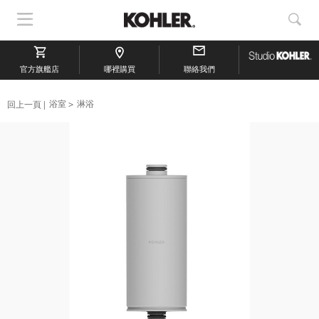
顯
顯
示
示
導
搜
官方旗艦店
航
哪裡購買
聯絡我們
索
回上一頁
浴室
淋浴