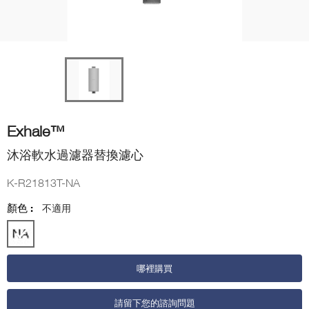
Exhale™
沐浴軟水過濾器替換濾心
K-R21813T-NA
顏色 :
不適用
哪裡購買
請留下您的諮詢問題