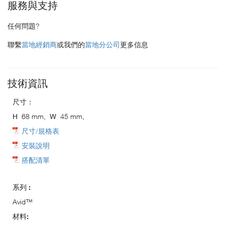
服務與支持
任何問題?
聯繫
當地經銷商
或我們的
當地分公司
更多信息
技術資訊
尺寸：
H
68 mm,
W
45 mm,
尺寸/規格表
安裝說明
搭配清單
系列 :
Avid™
材料: