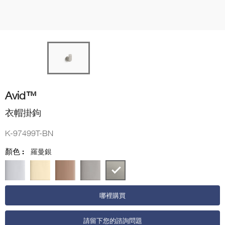
Avid™
衣帽掛鉤
K-97499T-BN
顏色 :
羅曼銀
哪裡購買
請留下您的諮詢問題