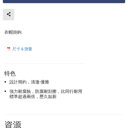
衣帽掛鉤
尺寸＆測量
特色
設計簡約，清澈·優雅
強力耐腐蝕，防腐耐刮擦，比同行耐用
標準超過兩倍，歷久如新
資源