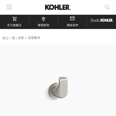
顯
顯
示
示
導
搜
官方旗艦店
航
哪裡購買
聯絡我們
索
回上一頁
浴室
浴室配件