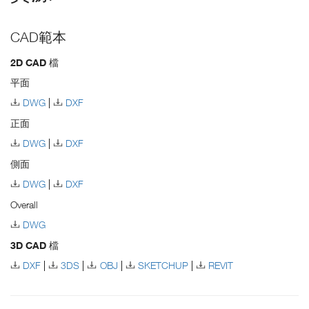
CAD範本
2D CAD 檔
平面
DWG
DXF
正面
DWG
DXF
側面
DWG
DXF
Overall
DWG
3D CAD 檔
DXF
3DS
OBJ
SKETCHUP
REVIT