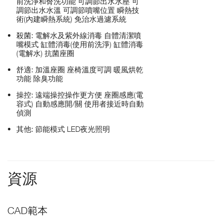
前洗淨和臀洗功能 可調節出水水壓 可
調節出水水溫 可調節噴嘴位置 瞬熱技
術(內建瞬熱系統) 免治水過濾系統
殺菌: 電解水及紫外線消毒 自體清潔噴
嘴模式 缸體消毒(使用前洗淨) 缸體消毒
(電解水) 抗菌座圈
舒適: 加溫座圈 座椅溫度可調 暖風烘乾
功能 除臭功能
操控: 遠端操控操作更方便 座圈感應(電
容式) 自動感應開/關 使用者接近時自動
偵測
其他: 節能模式 LED夜光照明
資源
CAD範本