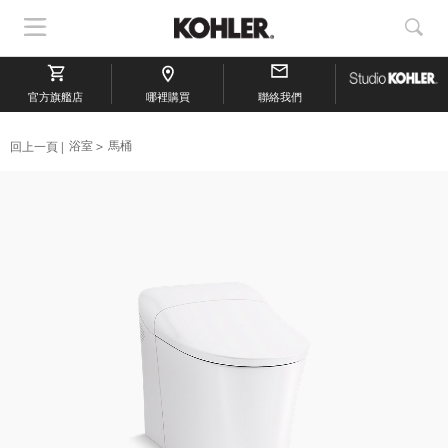
顯
顯
示
示
導
搜
官方旗艦店
航
哪裡購買
聯絡我們
索
回上一頁
浴室
馬桶