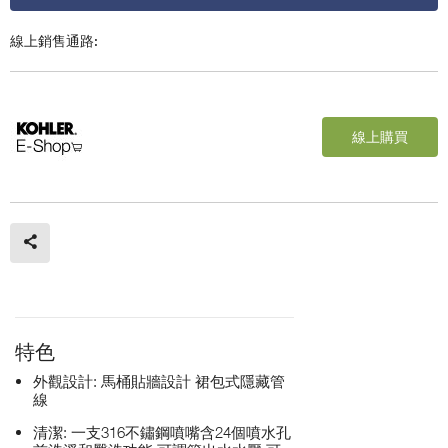
線上銷售通路:
線上購買
特色
外觀設計: 馬桶貼牆設計 裙包式隱藏管
線
清潔: 一支316不鏽鋼噴嘴含24個噴水孔