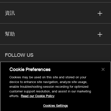
資訊
幫助
FOLLOW US
Cookie Preferences
Cookies may be used on this site and stored on your
device to enhance site navigation, analyze site usage,
隱私
enable troubleshooting session recording for optimized
Cookies Settings
customer support resolution, and assist in our marketing
efforts.
Read our Cookie Policy
法律聲明
網站地圖
Cookies Settings