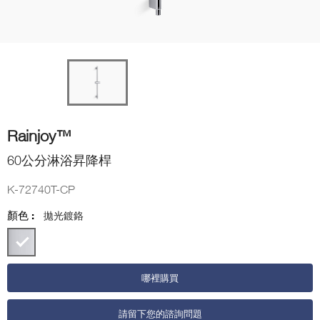
Rainjoy™
60公分淋浴昇降桿
K-72740T-CP
顏色 :
拋光鍍鉻
哪裡購買
請留下您的諮詢問題