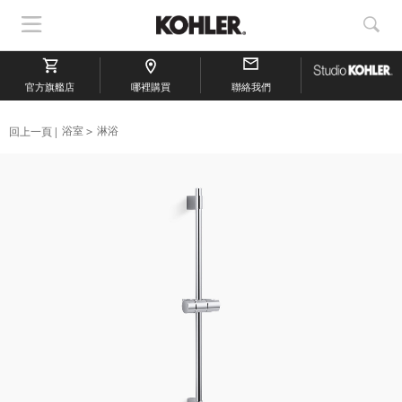
顯
顯
示
示
導
搜
官方旗艦店
航
哪裡購買
聯絡我們
索
回上一頁
浴室
淋浴