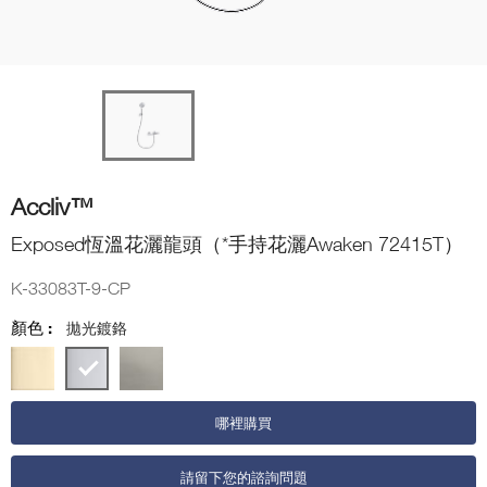
Accliv™
Exposed恆溫花灑龍頭（*手持花灑Awaken 72415T）
K-33083T-9-CP
顏色 :
拋光鍍鉻
哪裡購買
請留下您的諮詢問題