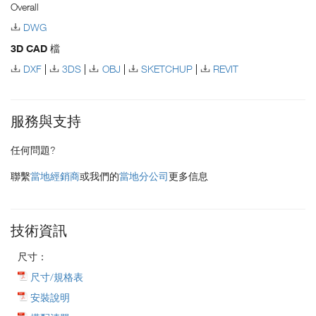
Overall
DWG
3D CAD 檔
DXF
3DS
OBJ
SKETCHUP
REVIT
服務與支持
任何問題?
聯繫
當地經銷商
或我們的
當地分公司
更多信息
技術資訊
尺寸：
尺寸/規格表
安裝說明