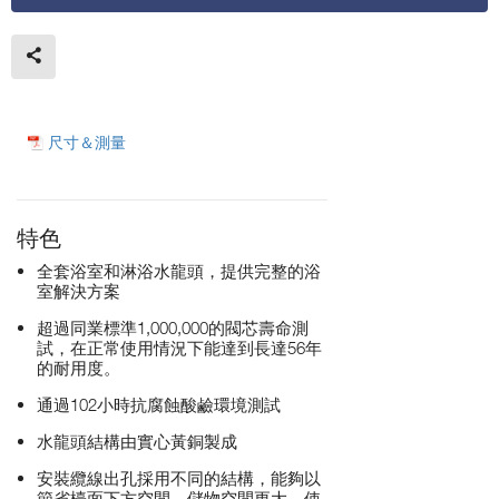
尺寸＆測量
特色
全套浴室和淋浴水龍頭，提供完整的浴
室解決方案
超過同業標準1,000,000的閥芯壽命測
試，在正常使用情況下能達到長達56年
的耐用度。
通過102小時抗腐蝕酸鹼環境測試
水龍頭結構由實心黃銅製成
安裝纜線出孔採用不同的結構，能夠以
節省檯面下方空間、儲物空間更大，使