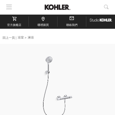
顯
顯
示
示
導
搜
官方旗艦店
航
哪裡購買
聯絡我們
索
回上一頁
浴室
淋浴