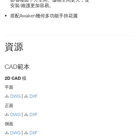
安裝/維護更加容易。
搭配Awaken幾何多功能手持花灑
資源
CAD範本
2D CAD 檔
平面
DWG
DXF
正面
DWG
DXF
側面
DWG
DXF