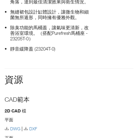
角落，達到最佳清潔效果與衛生情況。
無縫裙包設計缸體設計，讓微生物和細
菌無所遁形，同時擁有優雅外觀。
除臭功能的馬桶蓋，讓氣味更清新，改
善浴室環境。（搭配Purefresh馬桶座 -
23205T-0）
靜音緩降蓋 (23204T-0)
資源
CAD範本
2D CAD 檔
平面
DWG
DXF
正面