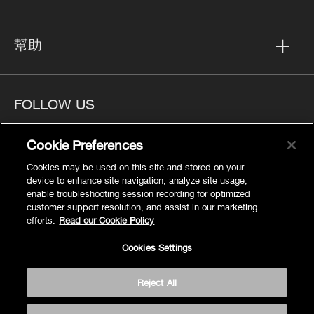
幫助
FOLLOW US
Cookie Preferences
Cookies may be used on this site and stored on your
device to enhance site navigation, analyze site usage,
隱私
enable troubleshooting session recording for optimized
Cookies Settings
customer support resolution, and assist in our marketing
efforts.
Read our Cookie Policy
法律聲明
網站地圖
Cookies Settings
條款
Reject All
輔助調整
© 2026 Kohler Co.