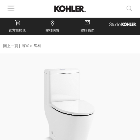
顯
顯
示
示
導
搜
官方旗艦店
航
哪裡購買
聯絡我們
索
回上一頁
浴室
馬桶